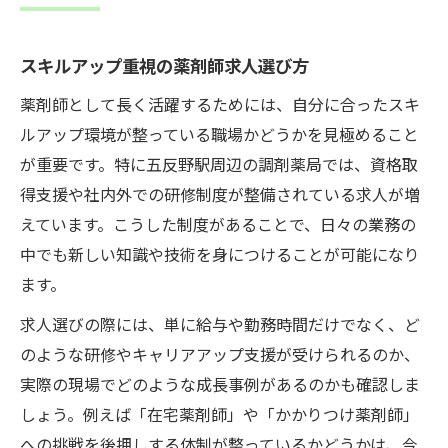
在宅薬剤師として成長できるポイント
スキルアップ重視の薬剤師求人選び方
かかりつけ薬剤師の役割とスキル向上事例
調剤薬局で得られる専門性とやりがい
薬剤師として長く活躍するためには、自分に合ったスキ
ルアップ環境が整っている職場かどうかを見極めること
薬剤師が考える理想のキャリアパスとは
が重要です。特に五反野駅周辺の調剤薬局では、資格取
スキルアップ視点で描くキャリアパス例
得支援や社内外での研修制度が整備されている求人が増
薬剤師が選ぶ多様な転職ルートの特徴
えています。こうした制度があることで、日々の業務の
キャリアアップに役立つ働き方の選択肢
中でも新しい知識や技術を身につけることが可能になり
在宅や管理職など将来像の具体例
ます。
スキルアップ支援と評価制度の関係性
求人選びの際には、単に給与や勤務時間だけでなく、ど
未経験からも始めやすい成長支援環境の特徴
のような研修やキャリアアップ支援が受けられるのか、
未経験薬剤師が安心できる研修体制とは
実際の現場でどのような成長事例があるのかも確認しま
スキルアップを後押しする教育環境の魅力
しょう。例えば「在宅薬剤師」や「かかりつけ薬剤師」
調剤薬局ならではの成長支援策を解説
への挑戦を後押しする体制が整っているかどうかは、今