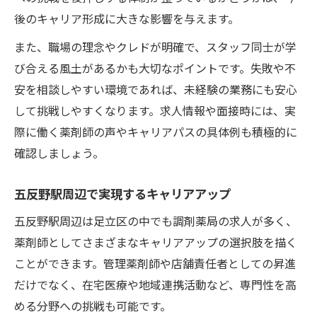
後のキャリア形成に大きな影響を与えます。
キャリアアップへ導くサポート体制の実例
働きながら学べる転職先の選び方
また、職場の理念やクレドが明確で、スタッフ同士が学
将来を見据えて選ぶ調剤薬局の働き方提案
び合える風土があるかも大切なポイントです。失敗や不
安を相談しやすい環境であれば、未経験の業務にも安心
長期的なスキルアップを視野に入れた働き
して挑戦しやすくなります。求人情報や面接時には、実
方
際に働く薬剤師の声やキャリアパスの具体例も積極的に
薬剤師の将来性を高める職場選びのコツ
確認しましょう。
ライフステージ別に考えるキャリアアップ
在宅薬剤師など多様な働き方への対応力
五反野駅周辺で実現するキャリアアップ
調剤薬局で実現する安定したキャリア形成
五反野駅周辺は足立区の中でも調剤薬局の求人が多く、
評価とスキルアップを両立する仕組み解説
薬剤師としてさまざまなキャリアアップの選択肢を描く
薬剤師の成長を支える評価制度の仕組み
ことができます。管理薬剤師や店舗責任者としての昇進
スキルアップが評価に反映される職場とは
だけでなく、在宅医療や地域連携活動など、専門性を高
調剤薬局でのキャリアアップ実例を紹介
める分野への挑戦も可能です。