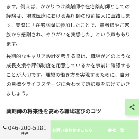
ます。例えば、かかりつけ薬剤師や在宅薬剤師としての
経験は、地域医療における薬剤師の役割拡大に直結しま
す。実際に「在宅訪問に参加したことで、患者様やご家
族から感謝され、やりがいを実感した」という声もあり
ます。
長期的なキャリア設計を考える際は、職場がどのような
成長支援や評価制度を用意しているかを事前に確認する
ことが大切です。理想の働き方を実現するために、自分
の目標やライフステージに合わせて選択肢を広げていき
ましょう。
薬剤師の将来性を高める職場選びのコツ
薬剤師のキャリアを長く安定して築くためには、職場選
046-200-5181
お問い合わせはこちら
会社一覧
びが非常に重要です。特に五反野駅周辺では、地域密着
共通