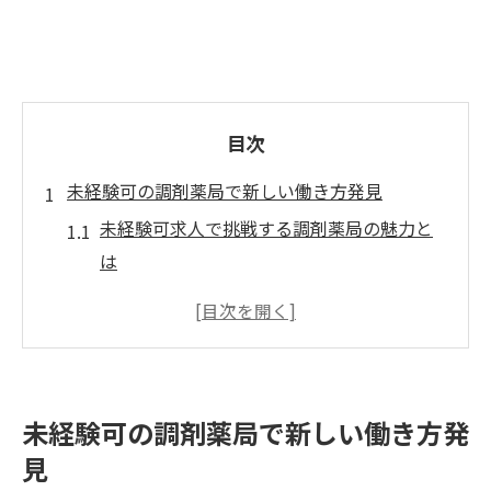
目次
未経験可の調剤薬局で新しい働き方発見
未経験可求人で挑戦する調剤薬局の魅力と
は
調剤薬局で実感できる新しい働き方の特徴
未経験可が鍵となるキャリア形成の第一歩
研修充実で安心できる未経験可の現場環境
未経験可採用が広げる薬剤師の働き方改革
未経験可の調剤薬局で新しい働き方発
薬剤師キャリアを五反野駅で始めるなら
見
未経験可採用で薬剤師キャリアが始まる理