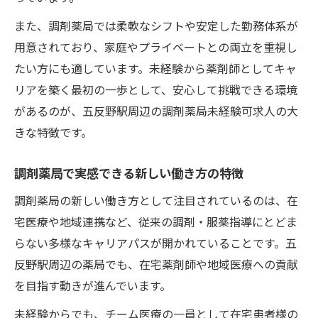
実現
また、調剤薬局では柔軟なシフトや安定した勤務体系が
安心サポートと成長支援が魅力の仕事
用意されており、家庭やプライベートとの両立を重視し
未経験可採用の充実した研修体制を解説
たい方にも適しています。未経験から薬剤師としてキャ
安心できる未経験可の現場サポート例
リアを築く最初の一歩として、安心して挑戦できる環境
先輩薬剤師の支援で未経験可でも成長可能
があるのが、五反野駅周辺の調剤薬局未経験可求人の大
未経験可求人で実践できる成長支援の仕組
きな特徴です。
み
調剤薬局未経験可が叶える自己成長の道筋
調剤薬局で実感できる新しい働き方の特徴
未経験歓迎求人で理想の薬剤師像に近づく
調剤薬局の新しい働き方として注目されているのは、在
未経験可求人で描く薬剤師としての将来像
宅医療や地域連携など、従来の調剤・服薬指導にとどま
らない多様なキャリアパスが開かれていることです。五
調剤薬局未経験可で実現する理想の働き方
反野駅周辺の薬局でも、在宅薬剤師や地域医療への貢献
未経験可が後押しするキャリアチェンジの
を目指す動きが進んでいます。
魅力
理想の薬剤師像に近づく未経験可の成長環
未経験からでも、チーム医療の一員として在宅患者様の