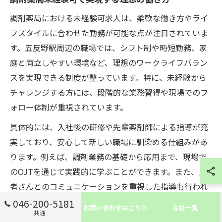
調剤薬局における未経験可求人は、柔軟な働き方やライ
フスタイルに合わせた勤務が可能な点が注目されていま
す。五反野駅周辺の職場では、シフト制や時短勤務、家
庭と両立しやすい環境など、理想のワークライフバラン
スを実現できる制度が整っています。特に、未経験から
チャレンジする方には、段階的な業務習得や現場でのフ
ォロー体制が重視されています。
具体的には、入社後の研修や先輩薬剤師による指導が充
実しており、安心して新しい職場に馴染める仕組みがあ
ります。例えば、調剤業務の基礎から応用まで、現場で
のOJTを通じて実践的に学ぶことができます。また、患
者さんとのコミュニケーションを重視した指導も行われ
ており、接遇スキルも自然と身につきます。
046-200-5181
お問い合わせはこちら
会社一覧
共通
働き方の選択肢が広がることで、子育て中の方や異業種