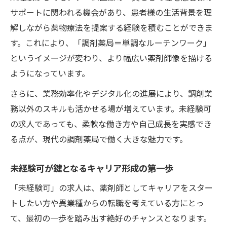
境
サポートに関われる機会があり、患者様の生活背景を理
解しながら薬物療法を提案する経験を積むことができま
未経験可求人が広げる新しいキャリアの可
す。これにより、「調剤薬局＝単調なルーチンワーク」
能性
というイメージが変わり、より幅広い薬剤師像を描ける
調剤薬局転職の不安を解消する現場の工夫
ようになっています。
未経験可転職で感じる不安の乗り越え方
さらに、業務効率化やデジタル化の進展により、調剤業
調剤薬局現場での未経験可サポート事例
務以外のスキルも活かせる場が増えています。未経験可
未経験可求人が解決する転職後の疑問や悩
の求人であっても、柔軟な働き方や自己成長を実感でき
み
る点が、現代の調剤薬局で働く大きな魅力です。
安心して働ける未経験可転職のチェックポ
イント
未経験可が鍵となるキャリア形成の第一歩
調剤薬局未経験可求人で不安を払拭する工
「未経験可」の求人は、薬剤師としてキャリアをスター
夫
トしたい方や異業種からの転職を考えている方にとっ
て、最初の一歩を踏み出す絶好のチャンスとなります。