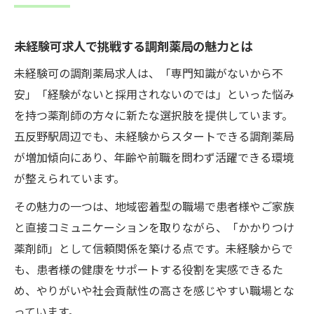
由
五反野駅周辺で叶う未経験可の就業環境
未経験可求人で挑戦する調剤薬局の魅力とは
調剤薬局未経験可求人の選び方とコツ
未経験可の調剤薬局求人は、「専門知識がないから不
未経験可求人でキャリアアップを目指す方
安」「経験がないと採用されないのでは」といった悩み
法
を持つ薬剤師の方々に新たな選択肢を提供しています。
初めての調剤薬局勤務も未経験可で安心
五反野駅周辺でも、未経験からスタートできる調剤薬局
が増加傾向にあり、年齢や前職を問わず活躍できる環境
働き方の多様化が叶う調剤薬局未経験求人
が整えられています。
未経験可求人が実現する多様な働き方の魅
力
その魅力の一つは、地域密着型の職場で患者様やご家族
調剤薬局で広がる未経験可の働き方選択肢
と直接コミュニケーションを取りながら、「かかりつけ
薬剤師」として信頼関係を築ける点です。未経験からで
子育てや副業も両立できる未経験可の職場
も、患者様の健康をサポートする役割を実感できるた
未経験可求人で柔軟なシフトに対応可能
め、やりがいや社会貢献性の高さを感じやすい職場とな
未経験可で目指すワークライフバランスの
っています。