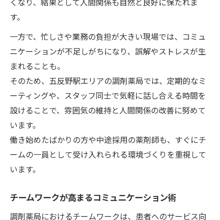
くなり、結果として人間関係も自然と良好に保たれま
働きやすい人間関係の実践的アプローチ
す。
現場で実感する人間関係とキャリアの関係性と
一方で、忙しさや業務の負担が大きい現場では、コミュ
は
ニケーションが不足しがちになり、誤解やストレスが生
人間関係が薬剤師キャリアに及ぼす影響
まれることも。
職場の信頼関係が成長につながる理由
そのため、五反野駅エリアの調剤薬局では、定期的なミ
人間関係の良さがモチベーションを高める
ーティングや、スタッフ同士で気軽に話し合える時間を
設けることで、雰囲気の維持と人間関係の改善に努めて
キャリア選択で重視したい人間関係の質
います。
現場で学ぶ人間関係とキャリアアップ法
働き始めたばかりの方や中途採用の薬剤師も、すぐにチ
ームの一員として受け入れられる環境づくりを重視して
います。
チームワークが高まるコミュニケーション術
調剤薬局におけるチームワークは、患者へのサービス向