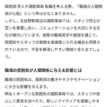
キャリアアップに直結する人間関係構築術
薬剤師 求人や調剤薬局 転職を考える際、「職場の人間関
人間関係重視の薬剤師職場で成長する方法
係が心配」という声は少なくありません。
人間関係が輝く現場に転職したい薬剤師へ
しかし、五反野駅周辺の調剤薬局では、スタッフ同士が
人間関係に配慮した転職先の選び方
互いを尊重し合い、コミュニケーションを大切にする文
安心できる職場環境の特徴をチェック
化が根付いています。実際の職場見学や面談を通じて、
転職で叶える理想の人間関係づくり
雰囲気やスタッフの表情を直接感じられる機会も用意さ
れているので、不安を解消しやすい環境と言えるでしょ
調剤薬局で実感する人間関係の魅力
う。
現場で役立つ人間関係改善のコツ
円滑な連携で成長できる調剤薬局の働き方を解
職場の雰囲気が人間関係に与える影響とは
説
職場の雰囲気は、薬剤師の働きやすさやモチベーション
人間関係が成長に直結する職場の特徴
に大きな影響を与えます。
チームで築く調剤薬局の人間関係モデル
明るくオープンな雰囲気の調剤薬局では、スタッフが安
人間関係とキャリア形成の両立方法
心して意見を述べたり、新しいアイディアを提案しやす
コミュニケーションが生む信頼と成長