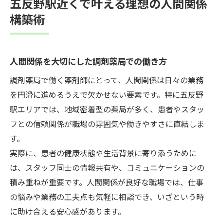
五反野駅近くで叶える理想の人間関係
成
構築術
安心して働くための調剤薬局人間関係のヒント
人間関係が良好な職場の見極め方を解説
円滑なコミュニケーションが生む安心感
人間関係を大切にした調剤薬局での働き方
調剤薬局の人間関係で大切なマナーとは
調剤薬局で働く薬剤師にとって、人間関係は日々の業務
人間関係不安に寄り添う相談環境を紹介
を円滑に進めるうえで欠かせない要素です。特に五反野
薬剤師キャリアと人間関係の意外な関係性
駅エリアでは、地域密着型の薬局が多く、患者やスタッ
フとの信頼関係が職場の雰囲気や働きやすさに直結しま
コミュニケーションを活かす薬剤師キャリアの
す。
魅力
実際に、患者の健康状態や生活背景に寄り添うために
人間関係力が薬剤師キャリアに広がる理由
は、スタッフ同士の情報共有や、コミュニケーションの
調剤薬局で活きるコミュニケーション体験
積み重ねが重要です。人間関係が良好な職場では、仕事
談
の悩みや業務の工夫点も気軽に相談でき、いざという時
患者対応で求められる人間関係スキル解説
に助け合える安心感があります。