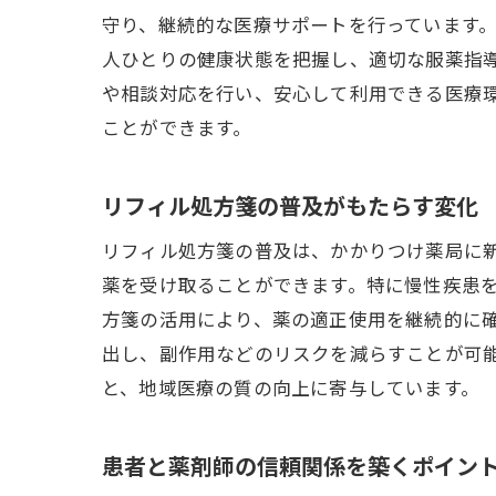
守り、継続的な医療サポートを行っています
リ
人ひとりの健康状態を把握し、適切な服薬指
医薬品
や相談対応を行い、安心して利用できる医療
医
ことができます。
リ
患
リフィル処方箋の普及がもたらす変化
地
リフィル処方箋の普及は、かかりつけ薬局に
薬
薬を受け取ることができます。特に慢性疾患
地
方箋の活用により、薬の適正使用を継続的に
南林間
出し、副作用などのリスクを減らすことが可
リ
と、地域医療の質の向上に寄与しています。
患
患者と薬剤師の信頼関係を築くポイン
地