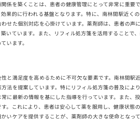
薬品の効率的な管理と供給
頼関係を築くことは、患者の健康管理にとって非常に重要
者の長期的な健康管理を支える仕組み
り効果的に行われる基盤となります。特に、南林間駅近く
合わせた個別対応を心掛けています。薬剤師は、患者の声
剤師と患者のコミュニケーションの強化
を築いています。また、リフィル処方箋を活用することで
つけ薬局がもたらす安心感リフィル処方箋による継続的な
めています。
心感を提供する薬局の役割
フィル処方箋による患者支援のメリット
続的な服薬管理の重要性
全性と満足度を高めるために不可欠な要素です。南林間駅
者の健康生活を支える薬局の取り組み
薬方法を提案しています。特にリフィル処方箋の普及により
フィル処方箋と健康相談の連携
は常に最新の情報を基にした指導を行っています。また、
療機関との連携強化による地域貢献
です。これにより、患者は安心して薬を服用し、健康状態
着型薬局の役割リフィル処方箋で広がる健康管理の新たな
細かいケアを提供することが、薬剤師の大きな使命となっ
域密着型薬局の使命と責任
フィル処方箋で進化する地域医療