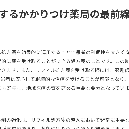
域薬局の成功事例とその背景
するかかりつけ薬局の最前
者からのフィードバックを活かす方法
フィル処方箋による地域医療の変革
局と医療機関のシームレスな連携
続可能な医薬品供給体制の構築
ル処方箋を効果的に運用することで患者の利便性を大きく
期的に薬を受け取ることができる処方箋のことです。この
できます。また、リフィル処方箋を受け取る際には、薬剤
、患者は安心して継続的な治療を受けることが可能となり
にも寄与し、地域医療の質を高める重要な要素となってい
体制の強化は、リフィル処方箋の導入において非常に重要
価が不可欠であり、薬剤師はその中心的な役割を担います