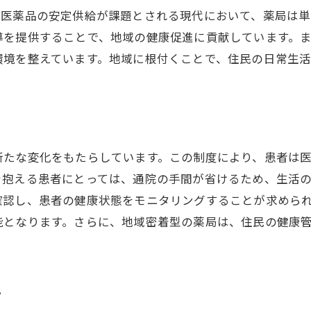
。医薬品の安定供給が課題とされる現代において、薬局は
フィル処方箋による患者の健康管理の向上
導を提供することで、地域の健康促進に貢献しています。
の安定供給を支えるかかりつけ薬局リフィル処方箋で進化
環境を整えています。地域に根付くことで、住民の日常生
薬品供給における課題と解決策
フィル処方箋の導入がもたらす利便性
者の継続的な健康フォローアップの重要性
域医療と薬局の連携強化
新たな変化をもたらしています。この制度により、患者は
剤師による個別対応の実践例
を抱える患者にとっては、通院の手間が省けるため、生活
域住民の健康意識向上を目指して
確認し、患者の健康状態をモニタリングすることが求めら
駅近くのかかりつけ薬局が提供するリフィル処方箋の活用
能となります。さらに、地域密着型の薬局は、住民の健康
フィル処方箋の具体的な活用方法
者に安心感を提供する薬局の取り組み
ト
域密着型サービスの実際と効果