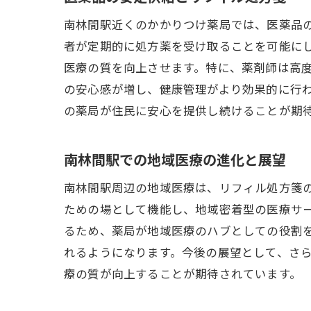
患
南林間駅近くのかかりつけ薬局では、医薬品
薬
者が定期的に処方薬を受け取ることを可能に
医
医療の質を向上させます。特に、薬剤師は高
健
の安心感が増し、健康管理がより効果的に行
南林間
の薬局が住民に安心を提供し続けることが期
信
リ
南林間駅での地域医療の進化と展望
地
南林間駅周辺の地域医療は、リフィル処方箋
リ
ための場として機能し、地域密着型の医療サ
患
るため、薬局が地域医療のハブとしての役割
れるようになります。今後の展望として、さ
健
療の質が向上することが期待されています。
リフィ
南