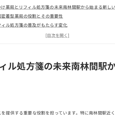
つけ薬局とリフィル処方箋の未来南林間駅から始まる新し
域密着型薬局の役割とその重要性
フィル処方箋の普及がもたらす変化
者と薬剤師の信頼関係を築くポイント
度な分析による服薬指導の実践
薬品の安定供給とリフィル処方箋
林間駅での地域医療の進化と展望
ィル処方箋の未来南林間駅
ル処方箋で実現するかかりつけ薬局の最前線南林間駅周辺
フィル処方箋の運用方法とその効果
者フォローアップ体制の強化
かりつけ薬局が担う健康サポートの具体例
林間駅周辺での成功事例とその分析
スを提供する重要な役割を担っています。特に南林間駅近
剤師の役割拡大と地域貢献