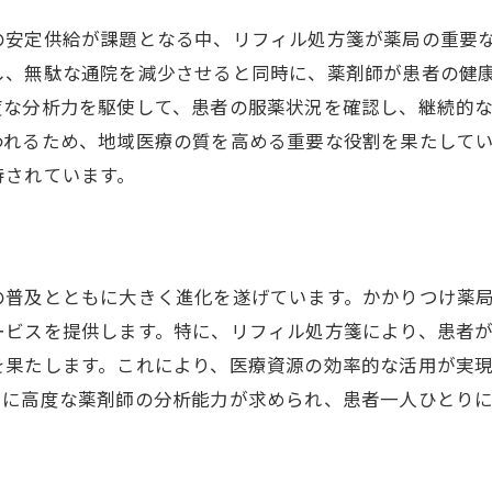
者中心のサービス提供の重要性
の安定供給が課題となる中、リフィル処方箋が薬局の重要
局と地域社会の連携モデル
し、無駄な通院を減少させると同時に、薬剤師が患者の健
薬品供給の効率化とその効果
度な分析力を駆使して、患者の服薬状況を確認し、継続的
康啓発活動の実践とその成果
われるため、地域医療の質を高める重要な役割を果たして
のかかりつけ薬局とリフィル処方箋で築く信頼関係
待されています。
頼関係を築くための薬剤師の役割
フィル処方箋による患者サポートの実例
域住民と薬局のコミュニティ形成
の普及とともに大きく進化を遂げています。かかりつけ薬
フィル処方箋の導入によるイノベーション
ービスを提供します。特に、リフィル処方箋により、患者
者の声を活かした薬局運営
を果たします。これにより、医療資源の効率的な活用が実
らに高度な薬剤師の分析能力が求められ、患者一人ひとり
康管理の未来を見据えた取り組み
ル処方箋の導入で変わるかかりつけ薬局南林間駅エリアの
林間駅エリアでのリフィル処方箋事例