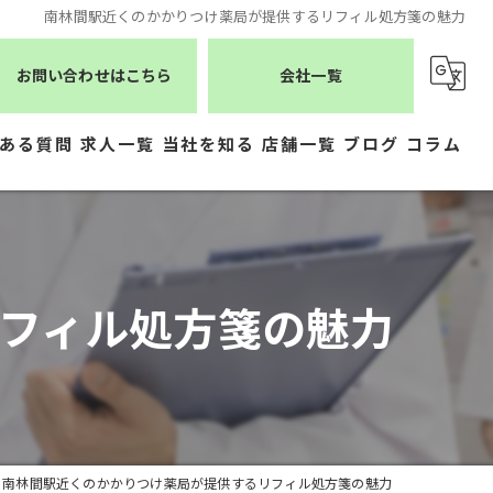
南林間駅近くのかかりつけ薬局が提供するリフィル処方箋の魅力
お問い合わせはこちら
会社一覧
ある質問
求人一覧
当社を知る
店舗一覧
ブログ
コラム
薬剤師
シーエスメディカルネット
医療事務
株式会社ジェムス
フィル処方箋の魅力
正社員
株式会社かもめ薬局
常勤
有限会社トレーフル
パート
南林間駅近くのかかりつけ薬局が提供するリフィル処方箋の魅力