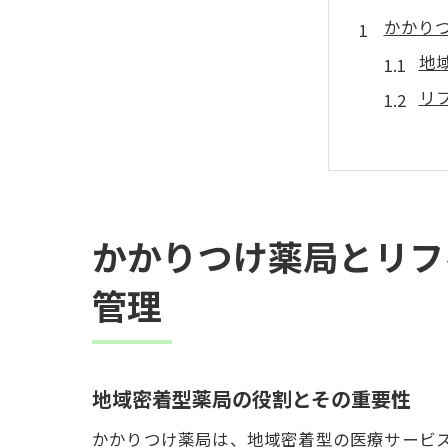
かかり
地
リ
患
高
医
南
かかりつけ薬局とリフ
リフィ
管理
リ
患
か
地域密着型薬局の役割とその重要性
南
かかりつけ薬局は、地域密着型の医療サービ
薬