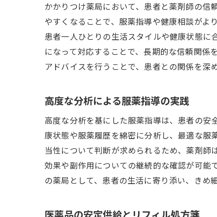
医
かかりつけ薬局において、患者と薬剤師の信
患
やすくなることで、服薬指導や健康相談がよ
患者一人ひとりの生活スタイルや健康状態に
薬
になって対応することで、長期的な信頼関係
かかり
アドバイスを行うことで、患者との関係を深
安
リ
高度な分析による服薬指導の実践
継
高度な分析を基にした服薬指導は、患者の安
患
康状態や服薬履歴を綿密に分析し、最適な服
リ
当性について判断が求められるため、薬剤師
医
効果や副作用についての継続的な確認が可能
地域密
の薬局として、患者の生活に寄り添い、きめ
地
リ
医薬品の安定供給とリフィル処方箋