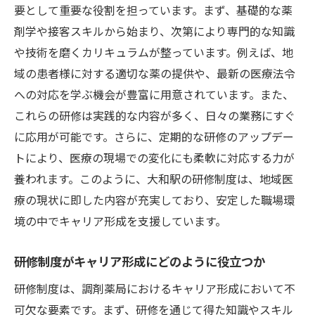
要として重要な役割を担っています。まず、基礎的な薬
重要性
剤学や接客スキルから始まり、次第により専門的な知識
調剤薬局が地域医療に果たす役割
や技術を磨くカリキュラムが整っています。例えば、地
医療従事者としてのスキル向上の必要性
域の患者様に対する適切な薬の提供や、最新の医療法令
研修制度がもたらす地域医療への貢献
への対応を学ぶ機会が豊富に用意されています。また、
地域社会との信頼関係構築と研修の関係
これらの研修は実践的な内容が多く、日々の業務にすぐ
に応用が可能です。さらに、定期的な研修のアップデー
調剤薬局における研修制度の具体的な内容
トにより、医療の現場での変化にも柔軟に対応する力が
地域医療を支える人材育成のための研修制
養われます。このように、大和駅の研修制度は、地域医
度
療の現状に即した内容が充実しており、安定した職場環
研修制度を最大限に活用するための新しいアプ
境の中でキャリア形成を支援しています。
ローチ
研修制度の選択肢を広げる方法
研修制度がキャリア形成にどのように役立つか
新しいアプローチで研修を活性化する
研修制度は、調剤薬局におけるキャリア形成において不
テクノロジーを活用した研修制度の進化
可欠な要素です。まず、研修を通じて得た知識やスキル