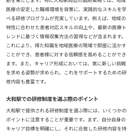
地域社会との連携を強化する研修内容
医療の安定した職場環境を背景に、実践的なスキルを学
べる研修プログラムが充実しています。例えば、地域の
信頼関係構築を目指す研修制度の工夫
特性に合わせた患者対応スキルの向上や、最新の医療ト
実践的なスキルを身につけるための研修
レンドに基づく情報収集方法の習得などが含まれます。
地域住民の信頼を得るための効果的な手法
これにより、得た知識を地域医療の現場で即座に活かす
研修を通じた地域貢献の可能性
ことができ、患者様に対する信頼感を高めることができ
研修がもたらす地域医療への影響
ます。また、キャリア形成においては、常に新しい挑戦
調剤薬局での長期的なキャリア形成を促進する
を求める姿勢が求められ、これをサポートするための研
研修制度
修内容も豊富です。
調剤薬局で求められるスキルと研修の関係
大和駅での研修制度を選ぶ際のポイント
長期的なキャリア形成を支える研修制度の
選び方
大和駅で提供される研修制度を選ぶ際には、いくつかの
研修を通じたキャリアパスの明確化
ポイントに注意することが重要です。まず、自分自身の
キャリア目標を明確にし、それに合致した研修内容を持
新しい視点を取り入れた研修制度の導入