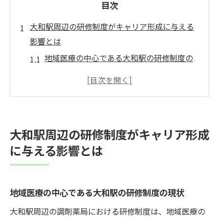
目次
大和駅周辺の研修制度がキャリア形成に与える
影響とは
地域医療の中心である大和駅の研修制度の
現状
研修制度がキャリア形成にどのように役立
つか
キャリア形成のための効果的な研修プログ
大和駅周辺の研修制度がキャリア形成
ラムの例
に与える影響とは
大和駅での研修制度を選ぶ際のポイント
キャリア形成を促進するための研修制度の
活用法
地域医療の中心である大和駅の研修制度の現状
成功事例から見る研修制度の効果
大和駅周辺の調剤薬局における研修制度は、地域医療の
地域医療における調剤薬局の役割と研修制度の