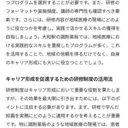
つプログラムを選択することが必要です。また、研修の
調剤薬局の成長を促すための研修の役割
フォーマットや実施頻度、講師の専門性も確認すべき要
個々の目標に応じた研修プログラムの設計
素です。さらには、研修内容が地域医療の現場にどのよ
患者様のための知識活用法と研修制度の相乗効
うに役立つかを考慮し、実践で活かせるスキルの獲得を
果
目指しましょう。大和駅の調剤薬局では、地域医療にお
患者様のための知識向上を目指す研修内容
ける実践的なスキルを重視したプログラムが多く、これ
研修を通じた患者様とのコミュニケーショ
を活用することで、地域の信頼を得るだけでなく、自身
ンの改善
のキャリア形成にも大いに役立つことでしょう。
知識を実践で活用するための研修の工夫
キャリア形成を促進するための研修制度の活用法
患者様の信頼を得るための情報提供技術
研修で学ぶ知識の現場への応用法
研修制度はキャリア形成において重要な役割を果たしま
すが、その効果を最大限に引き出すためには、以下のポ
患者様の健康を支えるための研修プログラ
イントに注目する必要があります。まず、研修で学んだ
ム
知識を実務にどのように適用するかを考えることが重要
挑戦し続けるキャリアのために知っておくべき
です。特に調剤薬局のような地域医療の現場では、患者
研修制度の選び方