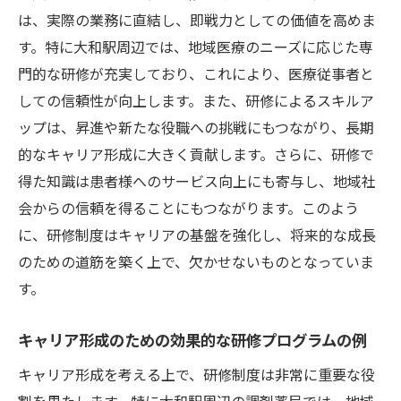
実践的な学びを強化するための方法
は、実際の業務に直結し、即戦力としての価値を高めま
研修制度におけるフィードバックの重要性
す。特に大和駅周辺では、地域医療のニーズに応じた専
継続的なスキル向上を促す研修の組み立て
門的な研修が充実しており、これにより、医療従事者と
方
しての信頼性が向上します。また、研修によるスキルア
ップは、昇進や新たな役職への挑戦にもつながり、長期
キャリア形成を成功に導く大和駅の研修制度の
的なキャリア形成に大きく貢献します。さらに、研修で
特徴
得た知識は患者様へのサービス向上にも寄与し、地域社
大和駅の研修制度が持つ独自のメリット
会からの信頼を得ることにもつながります。このよう
キャリア形成を支える研修の種類
に、研修制度はキャリアの基盤を強化し、将来的な成長
成功への道を切り開く研修の選び方
のための道筋を築く上で、欠かせないものとなっていま
研修制度がもたらすキャリアアップの実例
す。
大和駅の研修制度の特異性とその効果
長期的なキャリア形成を目指すための戦略
キャリア形成のための効果的な研修プログラムの例
地域の信頼を得るための研修制度の実践的なア
キャリア形成を考える上で、研修制度は非常に重要な役
プローチ
割を果たします。特に大和駅周辺の調剤薬局では、地域