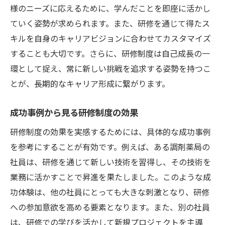
様のニーズに応えるために、学んだことを即座に活かし
挑戦し続けるために必要な研修の選び方
ていく姿勢が求められます。また、研修を通じて得たス
自分のキャリアに合った研修制度の見極め
キルを自身のキャリアビジョンに合わせてカスタマイズ
方
することも大切です。さらに、研修制度は自己成長の一
変化に対応するための柔軟な研修プログラ
環として捉え、常に新しい挑戦を追求する姿勢を持つこ
ム
とが、長期的なキャリア形成に繋がります。
挑戦を続けるためのモチベーションアップ
研修
成功事例から見る研修制度の効果
キャリアのステージに応じた研修の選択
研修制度の効果を実感するためには、具体的な成功事例
未来を見据えた研修制度の活用術
を参考にすることが有効です。例えば、ある調剤薬局の
社員は、研修を通じて新しい技術を習得し、その技術を
業務に活かすことで昇進を果たしました。このような成
功体験は、他の社員にとっても大きな刺激となり、研修
への参加意欲を高める要素となります。また、別の社員
は、研修での学びを活かして新規プロジェクトを主導