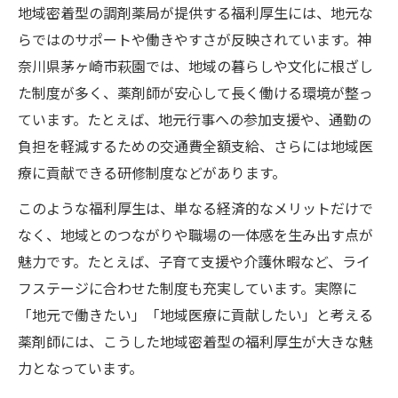
薬剤師が安心できる福利厚生のポイント
地域密着型の調剤薬局が提供する福利厚生には、地元な
らではのサポートや働きやすさが反映されています。神
調剤薬局求人選びで重視する福利厚生ポイント
奈川県茅ヶ崎市萩園では、地域の暮らしや文化に根ざし
薬剤師求人で注目すべき福利厚生の要素
た制度が多く、薬剤師が安心して長く働ける環境が整っ
調剤薬局選びに役立つ福利厚生の比較法
ています。たとえば、地元行事への参加支援や、通勤の
求人情報から読み解く福利厚生の充実度
負担を軽減するための交通費全額支給、さらには地域医
福利厚生を見極めるチェックポイント
療に貢献できる研修制度などがあります。
実際に役立つ福利厚生の種類とは何か
このような福利厚生は、単なる経済的なメリットだけで
福利厚生なら茅ヶ崎市萩園で安心キャリアを
なく、地域とのつながりや職場の一体感を生み出す点が
長期キャリアに役立つ福利厚生の実例
魅力です。たとえば、子育て支援や介護休暇など、ライ
茅ヶ崎市萩園の福利厚生で安定した働き方
フステージに合わせた制度も充実しています。実際に
薬剤師が安心して働ける福利厚生の条件
「地元で働きたい」「地域医療に貢献したい」と考える
薬剤師には、こうした地域密着型の福利厚生が大きな魅
福利厚生が叶えるキャリア設計のポイント
力となっています。
転職で求められる福利厚生の魅力を紹介