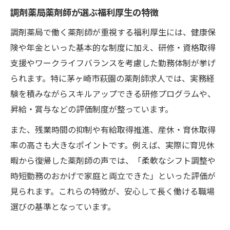
充実した制度が魅力の薬剤師求人ガイド
調剤薬局薬剤師が選ぶ福利厚生の特徴
調剤薬局の福利厚生制度を徹底解説
調剤薬局で働く薬剤師が重視する福利厚生には、健康保
薬剤師求人で重視すべき福利厚生とは
険や年金といった基本的な制度に加え、研修・資格取得
福利厚生が充実した求人の見極め方
支援やワークライフバランスを考慮した勤務体制が挙げ
働きやすさを高める福利厚生の内容
られます。特に茅ヶ崎市萩園の薬剤師求人では、実務経
応募時に注目したい福利厚生の種類
験を積みながらスキルアップできる研修プログラムや、
ホワイト企業発見に役立つ福利厚生の見極め方
昇給・賞与などの評価制度が整っています。
ホワイト企業選びの福利厚生チェック法
また、残業時間の抑制や有給取得推進、産休・育休取得
福利厚生でわかる働きやすい企業の特徴
率の高さも大きなポイントです。例えば、実際に育児休
薬剤師が注目すべき福利厚生の基準とは
暇から復帰した薬剤師の声では、「柔軟なシフト調整や
時短勤務のおかげで家庭と両立できた」といった評価が
見逃せない福利厚生のポイントを紹介
見られます。これらの特徴が、安心して長く働ける職場
働きがいを高める福利厚生の見分け方
選びの基準となっています。